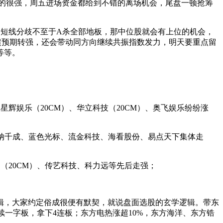
走的很强，周五进场资金都给到不错的离场机会，尾盘一顿抢筹
，短线分歧不至于A杀全部地板，那中位股就会有上位的机会，
能超预期转强，还会带动同方向继续共振指数发力，明天要重点留
等等。
星辉娱乐（20CM）、华立科技（20CM）、奥飞娱乐纷纷涨
百纳千成、蓝色光标、流金科技、海看股份、易点天下集体走
（20CM）、传艺科技、科力远等先后走强；
辑，大家约定俗成很便有默契，就说盘面选股的玄学逻辑。带东
续一字板，拿下4连板；东方电热涨超10%，东方海洋、东方锆