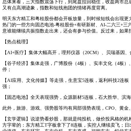
总体来看，三大指数震荡下行，到尾盘拉回稳住，收盘两市总成
又有点高潮迹象，指数和短线抱团的情绪再度背离。
明天东方精工和粤桂股份都会开板放量，到时候短线会出现更
热门的一些方向固态电池-粤桂股份+有研新材、AI-二六三
意谁能继续共振指数走出来，还会有参与价值。反过来，如果
【热点梳理】
【AI+医疗】集体大幅高开，理邦仪器（20CM）、贝瑞基因
【谷子经济】集体走强，广博股份（4板）、实丰文化（4板）、
停；
【AI应用、文化传媒】等走强，生意宝5连板，返利科技2连
强；
【固态电池】全天表现强势，众源新材5连板，石大胜华、滨海
此外，旅游、游戏、强势股等均有局部强势表现，CPO、黄金
【玄学逻辑】说逆势看炒股，那就是纯投机，做价投风格的机
方字辈的：东方精工T字板拿下了8连板，实控人继续卖飞；日出