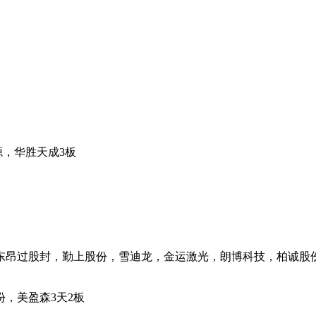
，华胜天成3板
东昂过股封，勤上股份，雪迪龙，金运激光，朗博科技，柏诚股
，美盈森3天2板