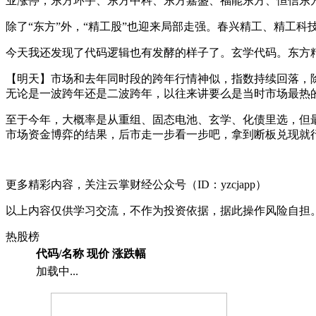
业涨停，东方环宇、东方中科、东方嘉盛、福能东方、恒信东
除了“东方”外，“精工股”也迎来局部走强。春兴精工、精工
今天我还发现了代码逻辑也有发酵的样子了。玄学代码。东方精工00
【明天】市场和去年同时段的跨年行情神似，指数持续回落，
无论是一波跨年还是二波跨年，以往来讲要么是当时市场最热
至于今年，大概率是从重组、固态电池、玄学、化债里选，但
市场资金博弈的结果，后市走一步看一步吧，拿到断板兑现就
更多精彩内容，关注云掌财经公众号（ID：yzcjapp）
以上内容仅供学习交流，不作为投资依据，据此操作风险自担
热股榜
代码/名称
现价
涨跌幅
加载中...