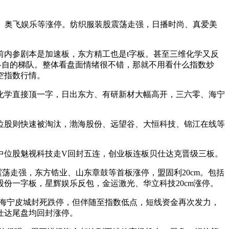
乐、奥飞娱乐等涨停。纺织服装股震荡走强，日播时尚、真爱美
内参剧本是加速板，东方精工也是t字板。甚至三维化学又反
各自的梯队。整体看盘面情绪很不错，那就不用看什么指数炒
空指数行情。
化学直接顶一字，日出东方、有研新材大幅高开，三六零、海宁
位股则快速被淘汰，渤海股份、远望谷、大恒科技、锦江在线等
中位股魅视科技走V回封五连，创业板连板贝仕达克晋级三板。
荡走强，东方锆业、山东章鼓等首板涨停，盟固利20cm。包括
份一字板，星辉娱乐反包，金运激光、华立科技20cm涨停。
、海宁皮城封死跌停，但伴随至指数低点，短线资金再次发力，
仕达尾盘均回封涨停。