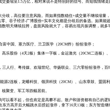
交萎缩至1.5万亿，相对来说不是特别好的信号。而短线情绪
大分歧，高位要注意风险。而如果指数稳住+成交量不继续缩量
+三六零、谷子经济-广博股份+实丰文化都是分歧后的备选。如果
指数明天继续拉胯，盘面风险就大了，容易出现共振调整，就多
、合富中国、塞力医疗、兰卫医学（20CM炸）纷纷涨停；
高乐股份（4天2板）集体一字板，金运激光（20CM二连板）、
板，三人行、粤传媒、欢瑞世纪、华扬联众、三六零纷纷涨停，
能源2连板，龙蟠科技、领湃科技（20CM）、山东章鼓、盟固利
、核聚变、军工等跌幅居前。
构可以看不起，但也肯定是高攀不起。散户和游资都有自己的逻
东方高开后大幅跳水后捞起涨停，拿下16天13板；东方智造继