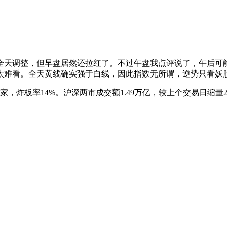
全天调整，但早盘居然还拉红了。不过午盘我点评说了，午后可
太难看。全天黄线确实强于白线，因此指数无所谓，逆势只看妖
5家，炸板率14%。沪深两市成交额1.49万亿，较上个交易日缩量2