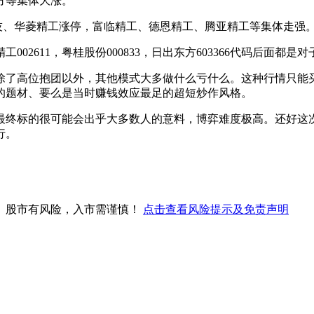
方等集体大涨。
科技、华菱精工涨停，富临精工、德恩精工、腾亚精工等集体走强
2611，粤桂股份000833，日出东方603366代码后面都
除了高位抱团以外，其他模式大多做什么亏什么。这种行情只能
的题材、要么是当时赚钱效应最足的超短炒作风格。
最终标的很可能会出乎大多数人的意料，博弈难度极高。还好这
行。
。股市有风险，入市需谨慎！
点击查看风险提示及免责声明