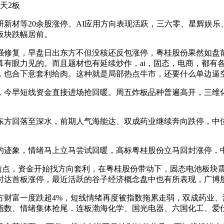
天2板
新材等20余股涨停。AI应用方向表现活跃，三六零、星辉娱
板块跌幅居前。
强修复，早盘日出东方不但没核还反包涨停，粤桂股份果然如盘前
算有眼力见的。而且题材也有延续炒作，ai，固态，电商，都有
，也合下意套利给肉。这种就是局部热点牛市，还要什么单边逼
，今早短线资金直接进场抢回暖。周五炸板品种普遍高开，三维
东方回落至深水，前期人气海能达、双成药业继续奔向跌停，中
的迹象，情绪马上立马尝试回暖，高标粤桂股份立马回封涨停，
点，资金开始找方向套利，在粤桂股份带动下，固态电池板块震
达首板涨停，最近活跃的谷子经济概念盘中也有所表现，广博股
方财富一度跌超4%，短线情绪再度被指数拖累走弱，双成药业
指数、情绪集体抢尾，连板渤海化学、国光电器、六国化工、爱