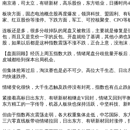
南京港，司太立，有研新材，高乐股份，东方锆业，日播时尚4
板块方面，固态电池概念股再度爆发，领湃科技、盟固利、有研
家、红豆股份等涨停。下跌方面，军工、可控核聚变、CPO等
连板还是多，很多分歧掉队的尾盘又被救活，主要就是修复是
包，而且又是竞价一字的反包。开盘就给了基调，其他小弟也
股，如果以后都是这种指数震荡不涨不跌，正合上意，没泡沫
【盘面回顾】经历上周五指数大跌，情绪尾盘分歧批量开板后
皮城都给到保本出局机会。
但集体抢筹过后，淘汰赛也是必不可少。高位大千生态、日出
均快速跌停。
情绪变化很快，大千生态触及跌停没有封死，指数也有点止跌
紧接着高标日出东方、有研新材相继走V回封，情绪又回到平衡
东方精工的一字传导，机器人板块也保持活跃，中坚科技、新时
但由于指数再次震荡走弱，各大权重集体走低，中芯国际、东
三六零直线板带动情绪拉回，日出东方、有研新材回封涨停，