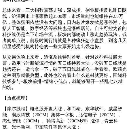
总体来看，三大指数震荡走强，深成指、创业板指反包昨日阴
线，沪深两市上涨家数超3500家，市场量能也能维持在2.5万
亿，整体氛围依然没有大问题，日内芯片爆发掀起涨停潮，包
括人工智能、数字经济等板块也是涨幅居前。自主可控为首的
科技线仍是当下市场主流，板块内部轮动上涨走趋势玩法，或
者简单点说，前段时间行情就是各种疯狂怼小盘股，到这几天
明显感受到机构持仓的一些大票开始走出强趋势。
从交易体验上来看，追涨杀跌特别难受，针对这些科技股大
票，适用当时新能源行情的五日线持股大法，没破五日线就是
趋势还在，适合拿一下，破了五日线就减仓一半看看。欧菲光
这种图形就很典型，此外也没有看出什么题材就更好，围绕科
技线参与+板块前排+情绪小低点，就能够避开一些乱七八糟
的坑。
【热点梳理】
【摩尔线程】概念股开盘大涨，和而泰、东华软件、威星智
能、润欣科技（20CM）集体一字板，弘信电子（20CM）、
杰创智能（20CM）、翰博高新（20CM炸）涨停，青云科
技、光环新网、中望软件等集体大涨；