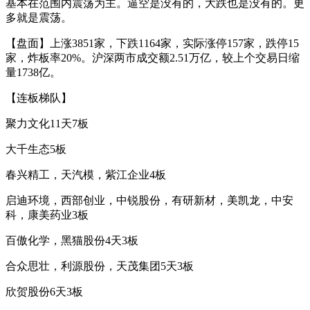
基本在范围内震荡为主。逼空是没有的，大跌也是没有的。更
多就是震荡。
【盘面】上涨3851家，下跌1164家，实际涨停157家，跌停15
家，炸板率20%。沪深两市成交额2.51万亿，较上个交易日缩
量1738亿。
【连板梯队】
聚力文化11天7板
大千生态5板
春兴精工，天汽模，紫江企业4板
启迪环境，西部创业，中锐股份，有研新材，美凯龙，中安
科，康美药业3板
百傲化学，黑猫股份4天3板
合众思壮，利源股份，天茂集团5天3板
欣贺股份6天3板