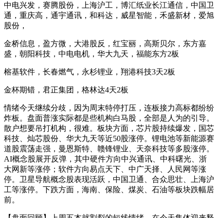
中电兴发，赛腾股份，上海沪工，博汇纸业长江通信，中国卫
通，重庆高，通宇通讯，和科达，威星智能，禾盛新材，爱旭
股份，
金桥信息，盈方微，大港股反，红宝丽，高斯贝尔，东方嘉
盛，朝阳科技，中电电机，华大九天，福能东方2板
榕基软件，长春燃气，永杉锂业，翔港科技3天2板
金杯期错，君正集团，格林达4天2板
情绪今天继续分歧，因为周末特停打压，连板接力高标都纷纷
炸板。盘面普涨实际都是些机构白马股，全部是人为的引导。
散户想要吊打机构，很难。板块方面，芯片股持续爆发，国芯
科技、灿芯股份、华大九天等近50股涨停。锂电池等新能源赛
道股震荡走强，曼恩斯特、赣锋锂业、天奈科技等多股涨停。
AI概念股展开反弹，其中硬件方向中兴通讯、中科曙光、浙
大网新等涨停；软件方向易点天下、中广天择、人民网等涨
停。卫星导航概念股表现活跃，中国卫通、合众思壮、上海沪
工等涨停。下跌方面，海南、保险、煤炭、石油等板块跌幅居
前。
【盘面回顾】上周五本就割裂的短线情绪，在今天集体迎来释