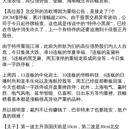
大涨表现，高位强势股、金融、海南概念等跌幅居前。
【高位股】北交所的浩欧博因为重组公告，直接走了7个
20CM涨停板，累计涨幅超250%。由于股票交易异常波动，公
司于今日起停牌核查。这也就是传说中的“特停小黑屋”，已经
在市场中消失许久了，上一个有特停的还要追溯到十倍股正丹
股份。
由于特停重现江湖，此前为所欲为们的高位强势股们均人人自
危，今日集体大跌。准10连板的华夏幸福、7连板的蓝黛科
技、5连板的黑芝麻、周五涨停的重组龙双成药业等，今日集
体一字跌停板；
上周四，11连板的中化岩土、10连板的华映科技、6连板的日
播时尚和蓝丰生化以及海航控股等，周五已经提前断板回落，
今天也都或一字跌停或开盘重挫跌停；此外，上海电气、赢时
胜、电气风电、延华智能、亿嘉和、日出东方等均重挫。跌幅
榜看基本都是涨幅很高异动严重的品种。
所以很明显，裁判不让你赚钱了，巴菲特来了也要跪安，散户
真的很难！
【太子】第一波主升浪国庆前是10cm，第二波是30cm北交