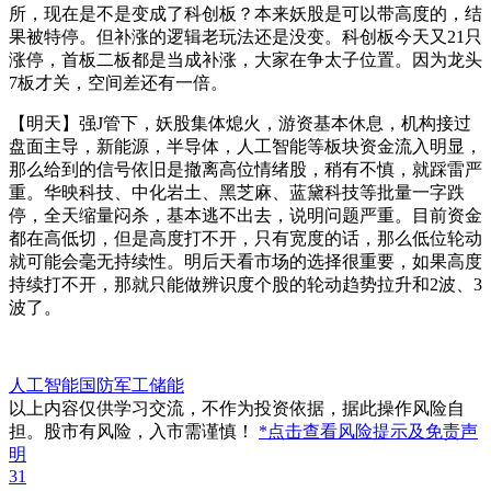
所，现在是不是变成了科创板？本来妖股是可以带高度的，结
果被特停。但补涨的逻辑老玩法还是没变。科创板今天又21只
涨停，首板二板都是当成补涨，大家在争太子位置。因为龙头
7板才关，空间差还有一倍。
【明天】强J管下，妖股集体熄火，游资基本休息，机构接过
盘面主导，新能源，半导体，人工智能等板块资金流入明显，
那么给到的信号依旧是撤离高位情绪股，稍有不慎，就踩雷严
重。华映科技、中化岩土、黑芝麻、蓝黛科技等批量一字跌
停，全天缩量闷杀，基本逃不出去，说明问题严重。目前资金
都在高低切，但是高度打不开，只有宽度的话，那么低位轮动
就可能会毫无持续性。明后天看市场的选择很重要，如果高度
持续打不开，那就只能做辨识度个股的轮动趋势拉升和2波、3
波了。
人工智能
国防军工
储能
以上内容仅供学习交流，不作为投资依据，据此操作风险自
担。股市有风险，入市需谨慎！
*点击查看风险提示及免责声
明
31