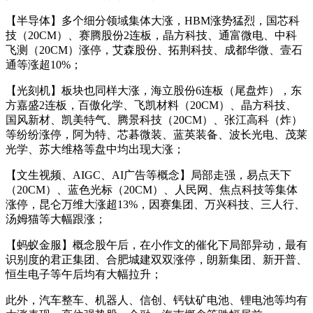
【半导体】多个细分领域集体大涨，HBM涨势猛烈，国芯科
技（20CM）、赛腾股份2连板，晶方科技、通富微电、中科
飞测（20CM）涨停，艾森股份、拓荆科技、成都华微、壹石
通等涨超10%；
【光刻机】板块也同样大涨，海立股份6连板（尾盘炸），东
方嘉盛2连板，百傲化学、飞凯材料（20CM）、晶方科技、
国风新材、凯美特气、腾景科技（20CM）、张江高科（炸）
等纷纷涨停，阿为特、芯碁微装、蓝英装备、波长光电、茂莱
光学、苏大维格等盘中均出现大涨；
【文生视频、AIGC、AI广告等概念】局部走强，易点天下
（20CM）、蓝色光标（20CM）、人民网、焦点科技等集体
涨停，昆仑万维大涨超13%，因赛集团、万兴科技、三人行、
汤姆猫等大幅跟涨；
【蚂蚁金服】概念股午后，在小作文的催化下局部异动，最有
识别度的君正集团、合肥城建双双涨停，朗新集团、新开普、
恒生电子等午后均有大幅拉升；
此外，汽车整车、机器人、信创、钙钛矿电池、锂电池等均有