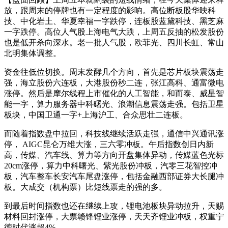
放，跟周末的停牌也有一定程度的影响。高位断板股华映科
技、中化岩土、华夏幸福一字跌停，连板股蓝黛科技、黑芝麻
一字跌停。高位人气股上海电气大跌，上周五反抽的松发股份
也是低开杀向深水。老一批人气股，欧菲光、四川长虹、常山
北明集体调整。
资金往低位切换。周末发酵几个方向，首先是芯片板块震荡走
强，海立股份六连板，大港股份秒二连，张江高科、通富微电
涨停。然后是摩尔线程上市催化的人工智能，和而泰、威星智
能一字，算力服务器中科曙光、浪潮信息震荡走强。包括卫星
板块，中国卫通一字+上海沪工、合众思壮二连板。
而随着指数盘中拉回，科技线继续活跃走强，通信中兴通讯涨
停， AIGC昆仑万维大涨，三六零冲板。午后指数创日内新
高，传媒、汽车线、算力等方向开盘集体异动，传媒蓝色光标
20cm涨停，算力中科曙光、紫光股份冲板，汽零三花智控冲
板，汽车整车长安汽车尾盘涨停，包括金融西部证券大长腿冲
板。大成交（机构票）比短线票走的强的多。
到最后时间指数也还在继续上攻，锂电池板块异动拉升，天赐
材料回封涨停，大票赣锋锂业涨停，天天齐锂业冲板，权重宁
德时代涨超4%。