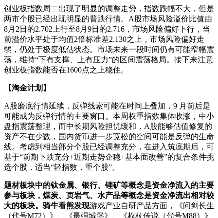
创业板指数周二出现了明显的调整走势，指数跌幅不大，但是
两市个股已经出现明显的普跌行情。A股市场风险溢价比值由
8月2日的2.702上行至8月9日的2.716，市场风险偏好下行，当
前溢价水平处于均值2倍标准差2.130之上，市场风险偏好走
弱，仍处于极度低估状态。市场未来一段时间仍有可能窄幅震
荡，维持“下有支撑、上有压力”的区间震荡格局。接下来注意
创业板指数能否在1600点之上稳住。
【淘金计划】
A股磨底行情延续，反弹线索可能在时间上叠加，9 月前后是
可能成为反弹行情的主要窗口。本周权重指数集体收涨，中小
盘指震荡整理，而中长期风险担忧缓和，A股能够估值修复的
资产不在少数，国内货币进一步宽松的空间可能是反弹的生命
线。考虑到相当部分个股已经调整充分，在进入筑底期后，可
基于“前期下跌充分+近期走势企稳+基本面改善”的复合条件挑
选个股，适当“轻指数，重个股”。
题材板块中的钛金属、银行、锂矿等概念是资金净流入的主要
参与板块，煤炭、页岩气、水产品等概念是资金净流出相对较
大的板块。骑牛看熊发现
游戏产业自研产品方面，《问剑长生
（代号M72）》、《最强城堡》、《权杖传说（代号M88）》