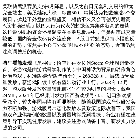
美联储鹰派官员支持9月降息，以及之前日元套利交易的担忧
完全散去，美股继续大涨，标普500、纳斯达克指数连涨8个交
易日，掀起了外盘的金融盛宴，相信不久又会再创历史新高！
A股市场出现了以四大行为代表的超级蓝筹集体新高的走势，
这也说明机构资金还是聚集在高股息板块中，但是两市成交量
较低，国内资金依然有外流迹象。A股目前勉强保持小幅度反
弹的走势，依然要小心与外盘“跟跌不跟涨”的态势，近期仍然
注意调整后的机会。
骑牛看熊发现
《黑神话：悟空》再次位列Steam 全球周销量榜
首。该游戏是由游戏科学制作的以中国神话为背景的动作角色
扮演游戏，标准版/豪华版售价分别为268/328 元。游戏版号放
量发放，新游戏陆续上线有望带动行业上行。2023 年12 月
起，游戏版号发放数量较此前水平有较为明显的增长，截至
24M8，2024 年已经累计发放国产游戏版号733、进口游戏版
号76个，较去年同期均有明显增长。随着我国游戏产业研发实
力不断加强、游戏版号常态化发放以及政策边际改善下，我国
游戏产业供给侧的数量以及质量均将受到提振，行业有望在政
策引导下实现健康发展，建议关注游戏储备丰富、研发实力较
强的公司。