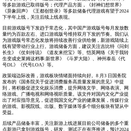
等多款游戏已取得版号；代理产品方面，《封神幻想世界》
《异象回声》《王都创世录》等多款储备代理游戏有望于2024
下半年上线，关注后续上线表现。
目前游戏版号下发趋于常态化，其中国产游戏版号每月发放数
量约为百款左右、进口游戏版号维持双月下发的节奏。我们认
为游戏版号常态化发放将持续改善行业供给侧，新游戏陆续上
线有望带动行业上行。游戏储备方面，建议关注吉比特《问剑
长生》《仗剑传说》《道友来挖宝》等、恺英网络《关于我转
生变成史莱姆这档事:新世界》《斗罗大陆》、神州泰岳《代
号DL》《代号LOA》等。
政策端边际改善，游戏板块情绪面持续向好。8 月3 日国务院
发布的《国务院关于促进消费服务高质量发展的意见》中提
到，将积极促进文化娱乐消费，提升网络文学、网络表演、网
络游戏、广播电视和网络视听质量。该文件对国内文化产业提
出了对应指导意见，促进我国文化产业的健康发展，传媒行业
的游戏、影视院线、出版、数字媒体等多个细分板块有望从中
受益。
后续产品储备丰富，关注新游上线进展目前公司储备的多个重
点新游已拿到游戏版号，研发、测试正在有序推进，预计2024