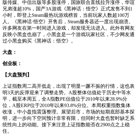
版传媒、中信出版等多股涨停，国旅联合直线拉升涨停，华谊
兄弟涨超10%，国产3A游戏《黑神话：悟空》正式发售不到1
小时，即登上Steam最热玩游戏榜首，当前玩家人数超100万
人。《黑神话·悟空》开售后，Steam服务器还一度出现崩溃。
许多网友在第一时间进入游戏，却发现无法进入。此外有网友
反映小黑盒也崩了，小黑盒是一个游戏玩家社区，不少网友通
过小黑盒购买《黑神话：悟空》。
大盘：
创业板：
【大盘预判】
上证指数周二高开低走，出现了明显一蹶不振的行情，这也表
明3天的反弹迎来了调整走势。A股整体估值处于历史中等水
平，截至本周五，全A指数PE估值位于2010年以来28.9%分
位，A股ERP位于2010年以来93.8%分位。本周权重指数集体
收涨，中小盘指震荡整理。展望后市，市场的短期底部基本探
明，进一步向下空间预计非常有限，但同时大盘也暂时缺乏系
统性向上的动能。接下来注意上证指数能否在2900点之上稳
住。