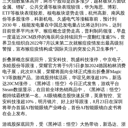
三大指数集体高开，两市个股却是跌多涨少，题材板块方面钛
金属、锂矿、公共交通等板块表现较强，华为海思、博彩、
ETF等板块表现较差。核电板块逆势走强，杭州高新、南风股
份等多股涨停，科新机电、久盛电气等涨幅靠前，预计到
2030 年，核能发电量在中国总发电量占比将达到10%，达到
目前世界平均水平。猴痘概念逆势走高，普利制药领涨，早盘
一度逼近20CM跌停的海辰药业持续回升一度翻红涨逾5%，世
界卫生组织自2022年7月以来第二次就猴痘疫情发出最高级别
警报，宣布猴痘疫情构成“国际关注的突发公共卫生事件”。
折叠屏概念探底回升，宜安科技、凯盛科技涨停，中京电子、
东睦股份等跟涨，荣耀官方将于9月5日参加2024德国柏林消费
电子展，此次IFA展，荣耀将面向全球正式推出折叠屏Magic
V3等旗舰产品。游戏股持续活跃，华谊兄弟涨超10%，新迅
达20CM涨停，《黑神话：悟空》今日正式发售，游戏平台
Steam数据显示，在目前全球热销商品中，《黑神话：悟空》
都持续霸榜第一名。AI眼镜概念股快速反弹，英唐智控、宜
安科技涨超10%，明月镜片、好上好等跟涨，8月23日在深圳
将举办首届AI智能眼镜产业峰会，首份AI智能眼镜白皮书将
在会上发布。
游戏股探底回升，受《黑神话：悟空》大热带动，新迅达、浙