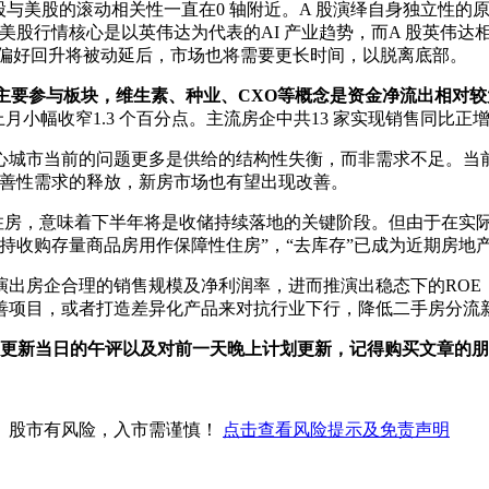
A 股与美股的滚动相关性一直在0 轴附近。A 股演绎自身独立性
美股行情核心是以英伟达为代表的AI 产业趋势，而A 股英伟达
风险偏好回升将被动延后，市场也将需要更长时间，以脱离底部。
的主要参与板块，维生素、种业、CXO等概念是资金净流出相对
较上月小幅收窄1.3 个百分点。主流房企中共13 家实现销售同比
心城市当前的问题更多是供给的结构性失衡，而非需求不足。当
改善性需求的释放，新房市场也有望出现改善。
性住房，意味着下半年将是收储持续落地的关键阶段。但由于在实
持收购存量商品房用作保障性住房”，“去库存”已成为近期房地
出房企合理的销售规模及净利润率，进而推演出稳态下的ROE，
善项目，或者打造差异化产品来对抗行业下行，降低二手房分流
1点更新当日的午评以及对前一天晚上计划更新，记得购买文章的
。股市有风险，入市需谨慎！
点击查看风险提示及免责声明