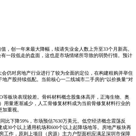
前值，创一年来最大降幅，续请失业金人数上升至33个月新高。
会有一段低走的盘面，这也是市场情绪所导致的弱势行情。预计
大会仍对房地产行业进行了较为全面的定位，在构建租购并举住
地产股持续低配。当前核心一二线城市二手房的“以价换量”对
XO等板块表现较差。骨科材料概念股集体高开，正海生物、奥
骨）用量逐渐减少，人工骨修复材料成为当前骨修复材料行业的
更加重视。
比下降59%，市场预估7630万美元。低空经济概念震荡反
建成30个以上通用机场和600个以上起降场地等。房地产板块再
住房工作，原则上项目（房源）主力户型面积应满足深圳市保障