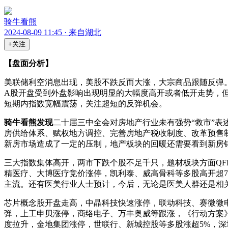
骑牛看熊
2024-08-09 11:45 · 来自湖北
+关注
【盘面分析】
美联储利空消息出现，美股不跌反而大涨，大宗商品跟随反弹。
A股开盘受到外盘影响出现明显的大幅度高开或者低开走势，
短期内指数宽幅震荡，关注超短的反弹机会。
骑牛看熊发现
二十届三中全会对房地产行业未有强势“救市”
房供给体系、赋权地方调控、完善房地产税收制度、改革预售
新房市场造成了一定的压制，地产板块的回暖还需要看到新房
三大指数集体高开，两市下跌个股不足千只，题材板块方面QF
精医疗、大博医疗竞价涨停，凯利泰、威高骨科等多股高开超
主流。还有医美行业人士预计，今后，无论是医美人群还是相
芯片概念股开盘走高，中晶科技快速涨停，联动科技、赛微微电涨
弹，上工申贝涨停，商络电子、万丰奥威等跟涨，《行动方案》提
度拉升，金地集团涨停，世联行、新城控股等多股涨超5%，