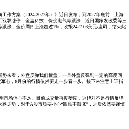
（2024-2027年）》近日发布，到2027年底前，上海
工双双涨停，金盘科技、保变电气等跟涨，近日国家发改委等三
涨，金价周四上涨超过1%，收报2427.08美元/盎司，结束此
融局势来看，外盘反弹我们横盘，一旦外盘反弹到一定的高度回
军心，8月份的行情依然要走一步看一步。接下来注意上证指
说明市场信心不足。目前成交量再度萎缩，这绝对不是行情反弹
大跌走势，对于A股市场要小心“跟跌不跟涨”，之后依然要谨慎