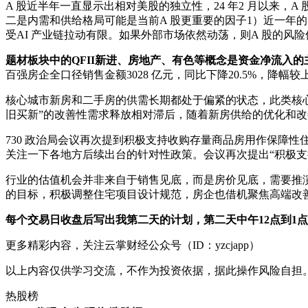
A 股近半年一直显示出相对美股的独立性，24 年2 月以来，
二是内需和供给格局可能是当前A 股更重要的因子1）近一年的
受AI 产业链拉动有限。如果外部市场依然动荡，则A 股的
题材板块中的QFII新进、房地产、有色等概念是资金净流入
百强房企全口径销售金额3028 亿元，同比下降20.5%，降幅
核心城市新房和二手房的供需长期都处于偏紧的状态，此类核
旧买新”的改善性需求释放相对滞后，随着新房供给的优化和
730 政治局会议再次提到积极支持收购存量商品房用作保障
关注一下各地方后续出台的针对性政策。会议再次提出“积极支
行业的估值机会并非来自于销售见底，而是房价见底，需要推演
的目标，积极调整住宅项目设计规范，房企也借机聚焦高端改
每个交易日
收盘后
写出我第二天的计划，第二天中午12点到
更多精彩内容，关注云掌财经公众号（ID：yzcjapp）
以上内容仅供学习交流，不作为投资依据，据此操作风险自担
热股榜