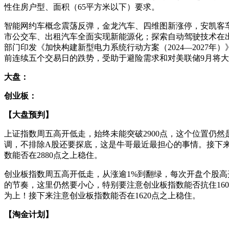
性住房户型、面积（65平方米以下）要求。
智能网约车概念震荡反弹，金龙汽车、四维图新涨停，安凯客车、
市公交车、出租汽车全面实现新能源化；探索自动驾驶技术在
部门印发《加快构建新型电力系统行动方案（2024—2027年
前连续五个交易日的跌势，受助于避险需求和对美联储9月将
大盘：
创业板：
【大盘预判】
上证指数周五高开低走，始终未能突破2900点，这个位置仍
调，不排除A股还要探底，这是牛哥最近最担心的事情。接下
数能否在2880点之上稳住。
创业板指数周五高开低走，从涨逾1%到翻绿，每次开盘个股
的节奏，这里仍然要小心，特别要注意创业板指数能否抗住16
为上！接下来注意创业板指数能否在1620点之上稳住。
【淘金计划】