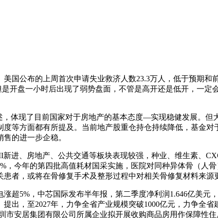
美国公布的上周首次申请失业救济人数23.3万人，低于预期和
但是开盘一小时后出现了弱势盘面，不管是高开还是低开，一定
表述，体现了目前国家对于房地产的基本态度—实现稳健发展。但
制度等方面都有所提及。当前地产股重仓持仓持续降低，基金对于
销售的进一步企稳。
II新进、房地产、公共交通等板块表现较强，种业、维生素、C
7%，今年的第四批高值耗材国采实施，医院对同种异体骨（人
关患者，或将在骨修复手术及整形过程中对相关骨修复材料来源
超5%，中芯国际发布半年报，第二季度净利润1.646亿美元，同
出，至2027年，力争全省产业规模突破1000亿元，力争全省
深圳市安居集团有限公司所属企业拟开展收购商品房用作保障性