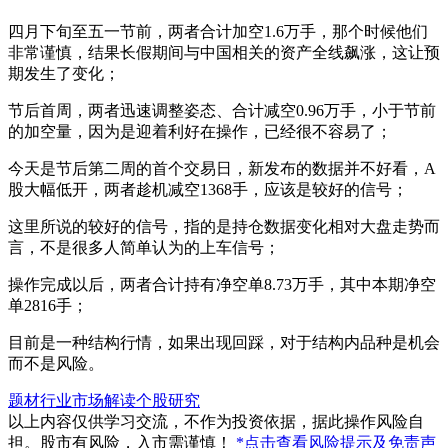
四月下旬至五一节前，两者合计加空1.6万手，那个时候他们
非常谨慎，结果长假期间与中国相关的资产全线飙涨，这让预
期发生了变化；
节后首周，两者迅速调整姿态、合计减空0.96万手，小于节前
的加空量，因为是迎着利好在操作，已经很不容易了；
今天是节后第二周的首个交易日，新发布的数据并不好看，A
股大幅低开，两者趁机减空1368手，应该是较好的信号；
这里所说的较好的信号，指的是持仓数据变化相对大盘走势而
言，不是很多人简单认为的上车信号；
操作完成以后，两者合计持有净空单8.73万手，其中本期净空
单2816手；
目前是一种结构行情，如果出现回踩，对于结构内品种是机会
而不是风险。
题材行业
市场解读
个股研究
以上内容仅供学习交流，不作为投资依据，据此操作风险自
担。股市有风险，入市需谨慎！
*点击查看风险提示及免责声