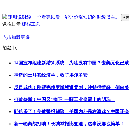
珊珊说财经
一个看完以后，能让你涨知识的财经博主。
+
课程目录
课程主页
点击加载更多
加载中...
14国宣布组建新结算系统，为啥没有中国？去美元化已
神奇的土耳其经济学，救了埃尔多安
反目成仇！刚帮完俄罗斯就遭背刺，沙特很愤怒，倒向美
打破垄断！中国又“摘下”一颗工业皇冠上的明珠！
耶伦乐了！美债警报解除，美国内斗是在演戏？中国还会
新一轮商战打响！长城举报比亚迪，这事没那么简单！