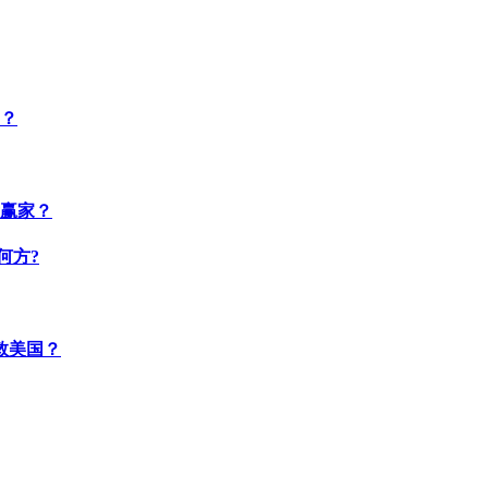
帮？
赢家？
何方?
救美国？