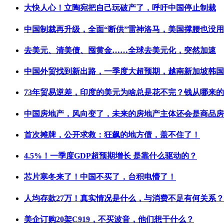
大快人心！立陶宛把自己玩破产了，呼吁中国停止制裁
中国制裁再升级，全面“断供”雷神洛马，美国撑腰也没
去美元、清美债、囤黄金……全球去美元化，突然加速
中国外贸找到新出路，一季度大超预期，越南新加坡韩国
73年贸易逆差，印度的美元为啥总是花不完？钱从哪来
中国房地产，风向变了，未来的房地产主体还会是商品房
首次摊牌，公开求救：狂飙的地方债，盖不住了！
4.5%！一季度GDP超预期增长 是靠什么驱动的？
芯片寒冬来了！中国不买了，台积电懵了！
人均存款27万！真实情况是什么，与消费不足有何关系？
美企订购20架C919，不买波音，他们想干什么？