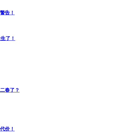
警告！
发生了！
第二春了？
痛代价！