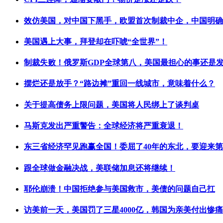
效仿美国，对中国下黑手，欧盟首次制裁中企，中国明确
美国遇上大事，拜登却在吓唬“全世界”！
制裁失败！俄罗斯GDP全球第八，美国最担心的事还是
摆烂还是放手？“路边摊”重回一线城市，意味着什么？
关于提高债务上限问题，美国将人民绑上了谈判桌
马斯克发出严重警告：全球经济将严重衰退！
东三省经济罕见跑赢全国！委屈了40年的东北，要迎来
跟全球做金融决战，美联储加息还将继续！
耶伦崩溃！中国拒绝参与美国救市，美债的问题自己扛
访美前一天，美国罚了三星4000亿，韩国为亲美付出惨