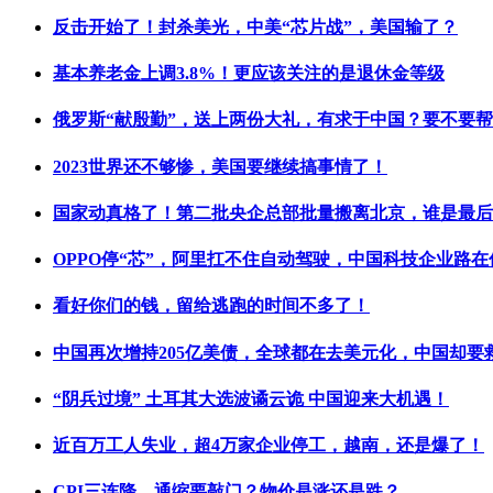
反击开始了！封杀美光，中美“芯片战”，美国输了？
基本养老金上调3.8%！更应该关注的是退休金等级
俄罗斯“献殷勤”，送上两份大礼，有求于中国？要不要
2023世界还不够惨，美国要继续搞事情了！
国家动真格了！第二批央企总部批量搬离北京，谁是最后
OPPO停“芯”，阿里扛不住自动驾驶，中国科技企业路在
看好你们的钱，留给逃跑的时间不多了！
中国再次增持205亿美债，全球都在去美元化，中国却要
“阴兵过境” 土耳其大选波谲云诡 中国迎来大机遇！
近百万工人失业，超4万家企业停工，越南，还是爆了！
CPI三连降，通缩要敲门？物价是涨还是跌？