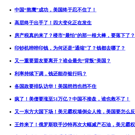
中国“熬鹰”成功，美国终于忍不住了！
高层终于出手了！四大变化正在发生
房产税真的来了？楼市“最怕”的那一根大棒，要落下了？
印钞机哗哗印钱，为何还是“通缩”了？钱都去哪了？
又一重要盟友要离开？谁会最先“背叛”美国？
利率持续下调，钱还能存银行吗？
各国政要排队访华！美国想挡也挡不住
疯了！美债要涨至51万亿？中国不接盘，谁也救不了！
又一东方大国下场！美元霸权墙倒众人推，美国要怎么反
王炸来了！俄罗斯联手沙特再次大幅减产石油，美元霸权