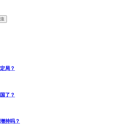
关注
成定局？
国了？
增持吗？