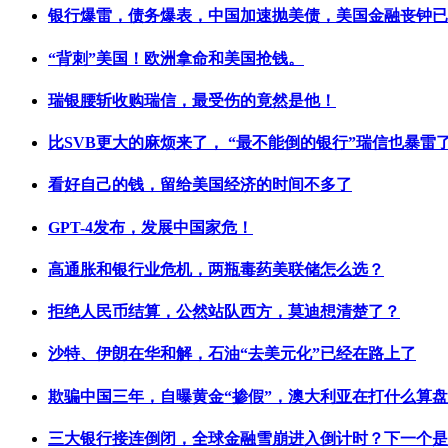
银行爆雷，债务爆表，中国加速抛美债，美国金融丧钟已
“背刺”美国！欧洲拿命和美国抢钱。
瑞银腰斩收购瑞信，最受伤的竟然是他！
比SVB更大的麻烦来了， “最不能倒的银行”瑞信也暴雷
看好自己的钱，留给美国经济的时间不多了
GPT-4发布，发展中国家危！
高通胀和银行业危机，两瓶毒药美联储怎么选？
拒绝人民币结算，公然站队西方，莫迪想清楚了？
沙特、伊朗在华和解，石油“去美元化”已经在路上了
欺骗中国三年，自曝黄金“掺假”，澳大利亚在打什么算
三大银行接连倒闭，全球金融雪崩进入倒计时？下一个是