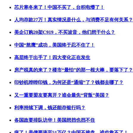
芯片寒冬来了！中国不买了，台积电懵了！
人均存款27万！真实情况是什么，与消费不足有何关系？
美企订购20架C919，不买波音，他们想干什么？
中国“熬鹰”成功，美国终于忍不住了！
高层终于出手了！四大变化正在发生
房产税真的来了？楼市“最怕”的那一根大棒，要落下了？
印钞机哗哗印钱，为何还是“通缩”了？钱都去哪了？
又一重要盟友要离开？谁会最先“背叛”美国？
利率持续下调，钱还能存银行吗？
各国政要排队访华！美国想挡也挡不住
疯了！美债要涨至51万亿？中国不接盘，谁也救不了！