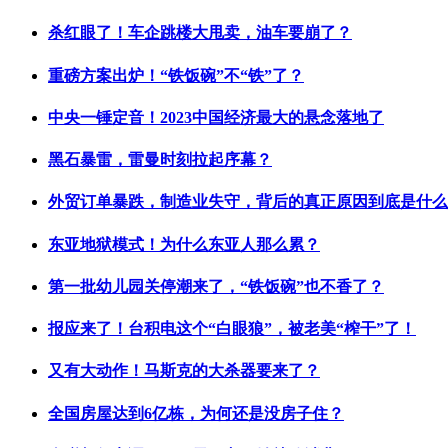
杀红眼了！车企跳楼大甩卖，油车要崩了？
重磅方案出炉！“铁饭碗”不“铁”了？
中央一锤定音！2023中国经济最大的悬念落地了
黑石暴雷，雷曼时刻拉起序幕？
外贸订单暴跌，制造业失守，背后的真正原因到底是什么
东亚地狱模式！为什么东亚人那么累？
第一批幼儿园关停潮来了，“铁饭碗”也不香了？
报应来了！台积电这个“白眼狼”，被老美“榨干”了！
又有大动作！马斯克的大杀器要来了？
全国房屋达到6亿栋，为何还是没房子住？