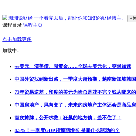
珊珊说财经
一个看完以后，能让你涨知识的财经博主。
+
课程目录
课程主页
点击加载更多
加载中...
去美元、清美债、囤黄金……全球去美元化，突然加速
中国外贸找到新出路，一季度大超预期，越南新加坡韩国
73年贸易逆差，印度的美元为啥总是花不完？钱从哪来
中国房地产，风向变了，未来的房地产主体还会是商品房
首次摊牌，公开求救：狂飙的地方债，盖不住了！
4.5%！一季度GDP超预期增长 是靠什么驱动的？