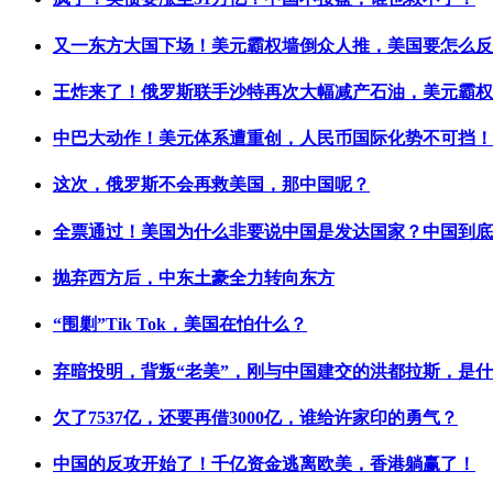
又一东方大国下场！美元霸权墙倒众人推，美国要怎么反
王炸来了！俄罗斯联手沙特再次大幅减产石油，美元霸权
中巴大动作！美元体系遭重创，人民币国际化势不可挡！
这次，俄罗斯不会再救美国，那中国呢？
全票通过！美国为什么非要说中国是发达国家？中国到底
抛弃西方后，中东土豪全力转向东方
“围剿”Tik Tok，美国在怕什么？
弃暗投明，背叛“老美”，刚与中国建交的洪都拉斯，是
欠了7537亿，还要再借3000亿，谁给许家印的勇气？
中国的反攻开始了！千亿资金逃离欧美，香港躺赢了！