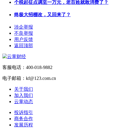
个税起征点调至一万元，老百姓就敢消费了？
终极大招棚改，又回来了？
涉企举报
不良举报
用户反馈
返回顶部
客服电话：400-018-9882
电子邮箱：kf@123.com.cn
关于我们
加入我们
云掌动态
投诉指引
商务合作
发展历程