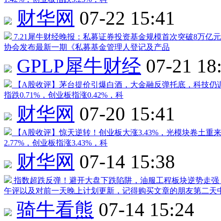
财华网
07-22 15:41
7.21犀牛财经晚报：私募证券投资基金规模首次突破8万亿
协会发布最新一期《私募基金管理人登记及产品
GPLP犀牛财经
07-21 18
【A股收评】茅台提价引爆白酒，大金融反弹托底，科技仍
指跌0.71%，创业板指涨0.42%，科
财华网
07-20 15:41
【A股收评】惊天逆转！创业板大涨3.43%，光模块卷土重
2.77%，创业板指涨3.43%，科
财华网
07-14 15:38
指数超跌反弹！避开大盘下跌陷阱，油服工程板块逆势走强
午评以及对前一天晚上计划更新，记得购买文章的朋友第二天
骑牛看熊
07-14 15:24