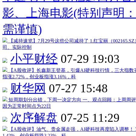
影
、
上海电影
(特别声明
需谨慎)
【减持速览】7月29号这些公司减持了
1.
红宝丽
（
002165
.S
司、实际控制
小平财经
07-29 19:03
【A股收评】长鑫新王登基，引爆AI硬科技行情，三大指数
指涨2.72%，创业板指涨3.16%，科
财华网
07-27 15:48
短周期划分出错，下周一决定方向
一、观点回顾：上周周评
因为正常时间点为22日
次序解盘
07-25 11:29
【A股收评】油气、贵金属走强，AI硬科技再度陷入调整！
1.42%，创业板指跌3.23%，科