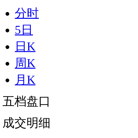
分时
5日
日K
周K
月K
五档盘口
成交明细