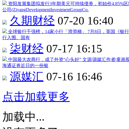
资阳发展集团拟发行3年期美元可持续债券，初始价4.85%
公司(ZiyangDevelopmentInvestmentGroupCo.
久期财经
07-20 16:40
全球银行千强榜，14家小行「滑滑梯」
7月8日，英国《银行
行入围。国有
柒财经
07-17 16:15
中国最大农商行，成了外资“心头好”
文源|源媒汇作者|童
海通证券
近日的一份银
源媒汇
07-16 16:46
点击加载更多
加载中...