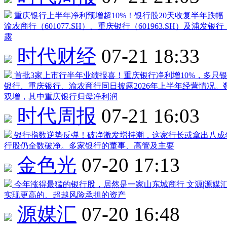
重庆银行
上半年净利预增超10%！银行股20天收复半年跌幅
渝农商行
（
601077
.SH）、
重庆银行
（
601963
.SH）及
浦发银行
露
时代财经
07-21 18:33
首批3家上市行半年业绩报喜！
重庆银行
净利增10%，多只
银行
、
重庆银行
、
渝农商行
同日披露2026年上半年经营情况
双增，其中
重庆银行
归母净利润
时代周报
07-21 16:03
银行指数逆势反弹！破净激发增持潮，这家行长或拿出八成
行股仍全数破净。多家银行的董事、高管及主要
金色光
07-20 17:13
今年涨得最猛的银行股，居然是一家山东城商行
文源|源媒
实现更高的、超越风险承担的资产
源媒汇
07-20 16:48