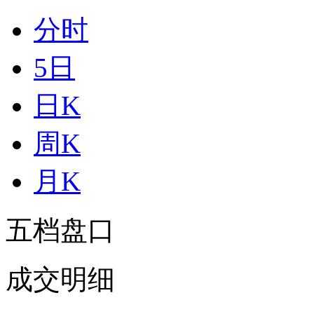
分时
5日
日K
周K
月K
五档盘口
成交明细