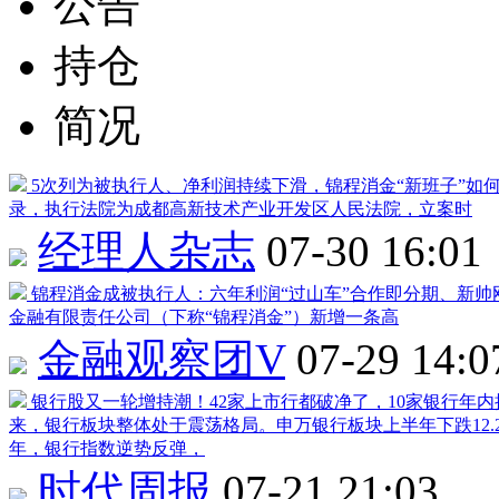
公告
持仓
简况
5次列为被执行人、净利润持续下滑，锦程消金“新班子”如
录，执行法院为成都高新技术产业开发区人民法院，立案时
经理人杂志
07-30 16:01
锦程消金成被执行人：六年利润“过山车”合作即分期、新帅
金融有限责任公司（下称“锦程消金”）新增一条高
金融观察团V
07-29 14:0
银行股又一轮增持潮！42家上市行都破净了，10家银行年
来，银行板块整体处于震荡格局。申万银行板块上半年下跌12.
年，银行指数逆势反弹，
时代周报
07-21 21:03