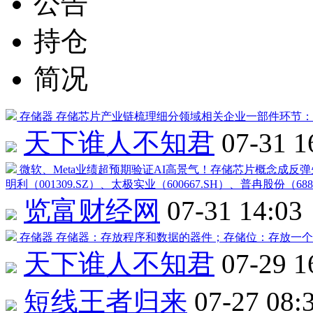
公告
持仓
简况
存储器
存储芯片产业链梳理细分领域相关企业一部件环节：
天下谁人不知君
07-31 1
微软、Meta业绩超预期验证AI高景气！存储芯片概念成反
明利
（
001309
.SZ）、
太极实业
（
600667
.SH）、
普冉股份
（
688
览富财经网
07-31 14:03
存储器
存储器：存放程序和数据的器件；存储位：存放一个
天下谁人不知君
07-29 1
短线王者归来
07-27 08: