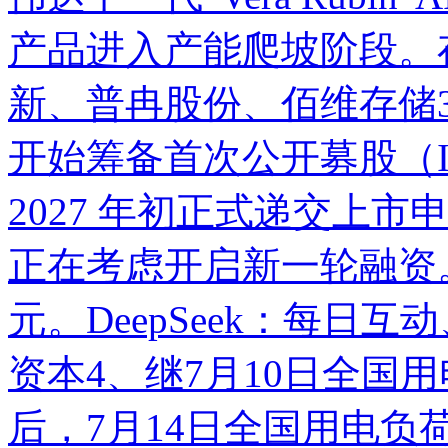
产品进入产能爬坡阶段。
新
、
普冉股份
、
佰维存储
开始筹备首次公开募股（
2027 年初正式递交上市申
正在考虑开启新一轮融资
元。DeepSeek：
每日互动
资本
4、继7月10日全国用
后，7月14日全国用电负荷