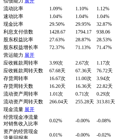
偿债能力
展开
流动比率
1.09%
1.10%
1.12%
速动比率
1.04%
1.04%
1.04%
现金比率
29.50%
29.95%
32.87%
利息支付倍数
1428.67
1794.17
938.06
股东权益比率
27.63%
28.87%
28.53%
股东权益增长率
72.37%
71.13%
71.47%
营运能力
展开
应收账款周转率
3.99次
2.67次
1.17次
应收账款周转天数
67.68天
67.36天
76.72天
存货周转率
16.67次
11.00次
3.94次
存货周转天数
16.20天
16.36天
22.82天
流动资产周转率
1.01次
0.71次
0.29次
流动资产周转天数
266.04天
255.28天
313.81天
现金流量
展开
经营现金净流量
0.02%
-0.00%
-0.08%
对销售收入比率
资产的经营现金
0.01%
-0.00%
-0.02%
流量回报率