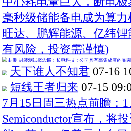
中心耗电量巨大，断电极
毫秒级储能备电成为算力
旺达
、
鹏辉能源
、
亿纬锂
有风险，投资需谨慎)
封测
封装测试概念股：
长电科技
：公司具有高集成度的晶圆级W
天下谁人不知君
07-16 1
短线王者归来
07-15 09:
7月15日周三热点前瞻：1
Semiconductor宣