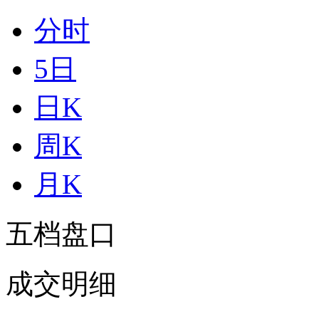
分时
5日
日K
周K
月K
五档盘口
成交明细