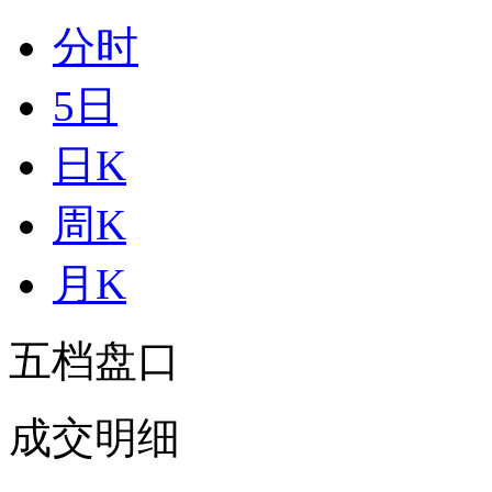
分时
5日
日K
周K
月K
五档盘口
成交明细