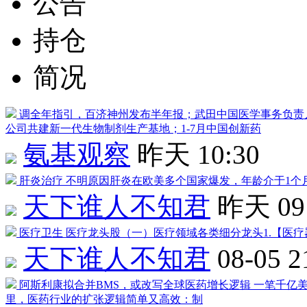
公告
持仓
简况
调全年指引，百济神州发布半年报；武田中国医学事务负责
公司共建新一代生物制剂生产基地；1-7月中国创新药
氨基观察
昨天 10:30
肝炎治疗
不明原因肝炎在欧美多个国家爆发，年龄介于1个月
天下谁人不知君
昨天 09
医疗卫生
医疗龙头股（一）医疗领域各类细分龙头1.【医疗
天下谁人不知君
08-05 2
阿斯利康拟合并BMS，或改写全球医药增长逻辑
一笔千亿
里，医药行业的扩张逻辑简单又高效：制