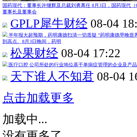
国药现代
：董事长许继辉及总裁刘勇离任
8月3日，
国药现代
（
董事长及董事会
GPLP犀牛财经
08-04 18
半年报大超预期，
药明康德
扫清一切质疑
“
药明康德
早晚世
到高点。8月3日晚间，药明
松果财经
08-04 17:22
医疗口腔
公司所处的行业地位基于单病症管理的企业及产品
天下谁人不知君
08-04 1
点击加载更多
加载中...
没有更多了