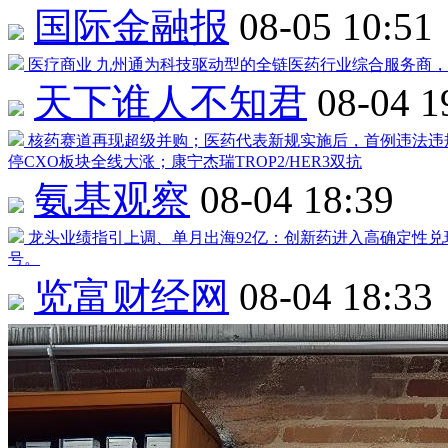
国际金融报
08-05 10:51
医疗商业
九州通
为科技驱动型的全链医药行业综合服务商，
天下谁人不知君
08-04 1
核药赛道再现超级并购；医药代表新规实施后，首例违法违
停CXO板块全线大涨；康宁杰瑞TROP2/HER3双抗
氨基观察
08-04 18:39
龙头业绩指引上调、单月出海92亿：创新药进入高确定性
号。
览富财经网
08-04 18:33