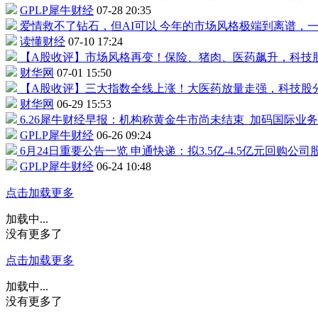
GPLP犀牛财经
07-28 20:35
爱情救不了钻石，但AI可以
今年的市场风格极端到离谱，
读懂财经
07-10 17:24
【A股收评】市场风格再变！保险、猪肉、医药飙升，科技
财华网
07-01 15:50
【A股收评】三大指数全线上涨！大医药放量走强，科技股
财华网
06-29 15:53
6.26犀牛财经早报：机构称黄金牛市尚未结束
加码国际业务
GPLP犀牛财经
06-26 09:24
6月24日重要公告一览
申通快递
：拟3.5亿-4.5亿元回购公司
GPLP犀牛财经
06-24 10:48
点击加载更多
加载中...
没有更多了
点击加载更多
加载中...
没有更多了