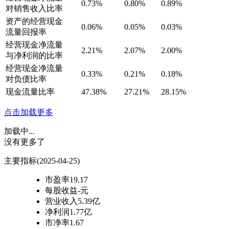
0.73%
0.80%
0.89%
对销售收入比率
资产的经营现金
0.06%
0.05%
0.03%
流量回报率
经营现金净流量
2.21%
2.07%
2.00%
与净利润的比率
经营现金净流量
0.33%
0.21%
0.18%
对负债比率
现金流量比率
47.38%
27.21%
28.15%
点击加载更多
加载中...
没有更多了
主要指标
(2025-04-25)
市盈率
19.17
每股收益
-元
营业收入
5.39亿
净利润
1.77亿
市净率
1.67