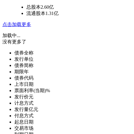
总股本
2.60亿
流通股本
1.31亿
点击加载更多
加载中...
没有更多了
债券全称
发行单位
债券简称
期限
年
债券代码
上市日期
票面利率(当期)
%
发行价
元
计息方式
发行量
亿元
付息方式
起息日期
交易市场