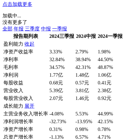
点击加载更多
加载中...
没有更多了
全部
年报
三季度
中报
一季报
报告期列表
2024三季报
2024中报
2024一季报
盈利能力
收起
净资产收益率
3.33%
2.79%
1.98%
净利率
32.84%
38.94%
44.50%
毛利率
34.57%
42.31%
48.87%
净利润
1.77亿
1.48亿
1.06亿
每股收益
0.68元
0.57元
0.41元
营业收入
5.39亿
3.81亿
2.38亿
每股营业收入
2.07元
1.46元
0.92元
成长能力
展开
主营业务收入增长率
-4.08%
5.53%
44.99%
净利润增长率
-32.73%
-13.95%
42.15%
净资产增长率
0.31%
0.98%
0.78%
总资产增长率
-1.13%
6.57%
4.71%