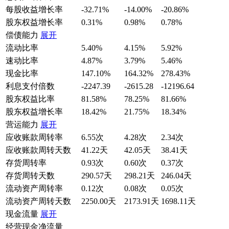
每股收益增长率
-32.71%
-14.00%
-20.86%
股东权益增长率
0.31%
0.98%
0.78%
偿债能力
展开
流动比率
5.40%
4.15%
5.92%
速动比率
4.87%
3.79%
5.46%
现金比率
147.10%
164.32%
278.43%
利息支付倍数
-2247.39
-2615.28
-12196.64
股东权益比率
81.58%
78.25%
81.66%
股东权益增长率
18.42%
21.75%
18.34%
营运能力
展开
应收账款周转率
6.55次
4.28次
2.34次
应收账款周转天数
41.22天
42.05天
38.41天
存货周转率
0.93次
0.60次
0.37次
存货周转天数
290.57天
298.21天
246.04天
流动资产周转率
0.12次
0.08次
0.05次
流动资产周转天数
2250.00天
2173.91天
1698.11天
现金流量
展开
经营现金净流量