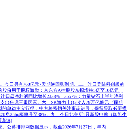
亿元。今日另有760亿元7天期逆回购到期。二、昨日登陆科创板的
回购股份用于股权激励；京东方A控股股东拟增持5亿至10亿元；
计归母净利润同比增长2338%—3557%；
力量钻石
上半年净利
支出焦虑三重因素。六、SK海力士Q2收入79万亿韩元（预期
这是典型的单边主义行径，中方将密切关注事态进展，保留采取必要措
息25bp概率升至38%。九、今日北交所1只新股申购（珈凯生
谨慎)
公募排排网数据显示，截至2026年7月27日，年内