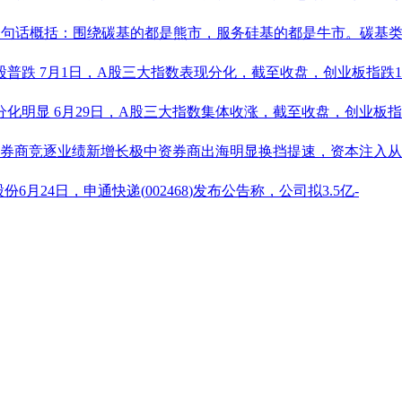
一句话概括：围绕碳基的都是熊市，服务硅基的都是牛市。碳基
股普跌
7月1日，A股三大指数表现分化，截至收盘，创业板指跌1.89
分化明显
6月29日，A股三大指数集体收涨，截至收盘，创业板指涨0.
券商竞逐业绩新增长极中资券商出海明显换挡提速，资本注入从“
股份6月24日，
申通快递
(
002468
)发布公告称，公司拟3.5亿-