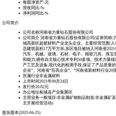
每股净资产
-元
营收同比
-%
净利润同比
-%
公司简介
公司名称
河南省力量钻石股份有限公司
公司简介
河南省力量钻石股份有限公司(证券简称:力量
城高新区超硬材料产业龙头企业。主要经营范围:人造
总建筑面积17万平方米,东区项目被纳入河南省20
汽车、机械、玻璃、石材、电子、精密刀具、珠宝
和能力,拥有自主核心技术专利50多项。技术力量
产工艺及设备,现代化的检测手段,保证了产品质量
企业”、河南省“百高企业”、“河南省新材料行业20
所属行业
非金属材料
上市时间
2021年09月24日
发行价
20.62元
办公地址
柘城县产业集聚区
主营业务
一般项目:非金属矿物制品制造;非金属矿及
主开展经营活动)
股东股本
(2025-04-25)