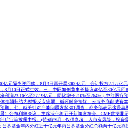
00亿元隔夜逆回购，8月3日再开展3000亿元，合计投放2.1万
，8月10日正式生效。三、
中际旭创
董事长提议40亿至80亿元
利润23.16亿至27.19亿元，同比增长210%至264%；
中红医疗
预
半导体走弱归结为财报反应疲弱、循环融资担忧、云服务商削减资本
，均低于预期。七、就美针对产能问题发起301调查，商务部表示
晨）公布利率决议，主席沃什将召开新闻发布会。CME数据显示加
部矿业
等披露中报。(特别声明：仅供参考，入市有风险，投资需
元
公募基金年内分红近千亿元年内公募基金分红总额向千亿元靠拢。