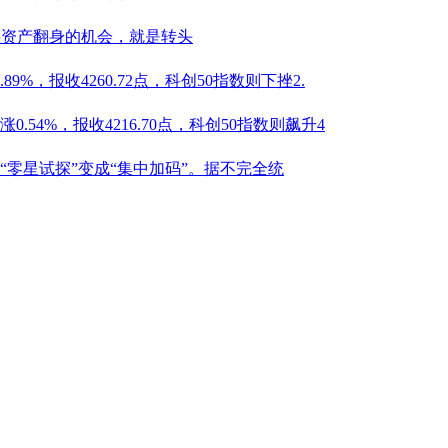
类资产翻身的机会，就是转头
%，报收4260.72点，科创50指数则下挫2.
54%，报收4216.70点，科创50指数则飙升4
零星试探”变成“集中加码”。据不完全统