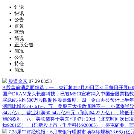
讨论
快讯
公告
财务
互动
简况
正股公告
简况
公告
持仓
简况
股道金来
07-29 08:58
A股盘前消息面精选：一、央行将在7月29日至31日每日开展60
国产DRAM龙头
长鑫科技
，已被MSCI宣布纳入中国全股票指数
寒武纪拟推500万股限制性股票激励。四、
金山办公
预计上半年净
润同比增长247.61%。五、美股三大指数涨跌不一，小摩将
84万亿）、营业利润60.54万亿韩元（预期64.22万亿）
施的权利。八、美联储将于美东时间7月29日（北京时间次日凌
物920165）、1只新股上市（
千岸科技
920065
）；盛屯矿业、
西
7.28犀牛财经晚报：6月末银行理财市场存续规模33.66万亿