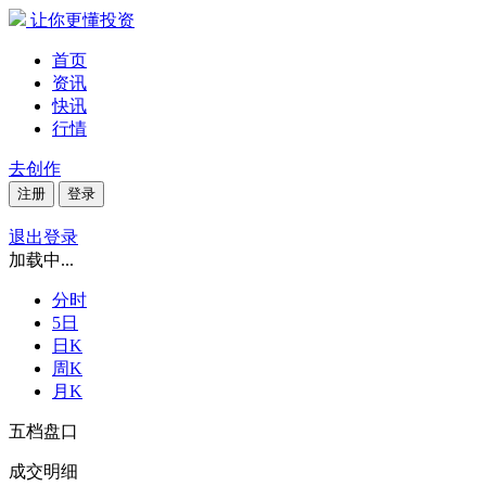
让你更懂投资
首页
资讯
快讯
行情
去创作
注册
登录
退出登录
加载中...
分时
5日
日K
周K
月K
五档盘口
成交明细