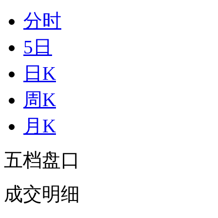
分时
5日
日K
周K
月K
五档盘口
成交明细